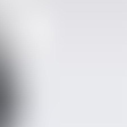
رنگ
آبی روشن
مشکی
آبی تینت کرم
زغالی
آبی
سرمه‌ای
اجرا
سایزبندی
۳۰ تا ۳۴ (نرمال)
Free size
سایز ۳۰ تا ۳۳
اجرا
قد
90
110
100
اجرا
فیلترهای
بیشتر
...
فیلترها